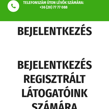
TELEFONSZÁM ÚTON LÉVŐK SZÁMÁRA:
+36 (20) 77 77 088
BEJELENTKEZÉS
BEJELENTKEZÉS
REGISZTRÁLT
LÁTOGATÓINK
SZÁMÁRA