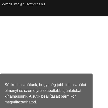
e-mail: info@busexpress.hu
Sütiket használunk, hogy még jobb felhasználói
élményt és személyre szabottabb ajánlatokat
kínálhassunk. A sütik beállításait bármikor
megváltoztathatod.