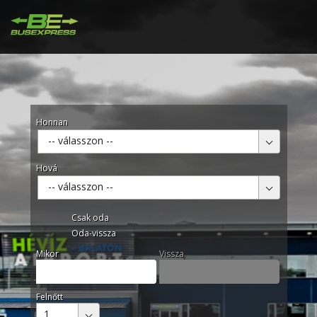
Honnan
-- válasszon --
Hová
-- válasszon --
Csak oda
Oda-vissza
Mikor
Vissza
Felnőtt
1