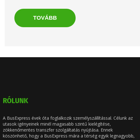
RÓLUNK
A BusExpress évek óta foglalkozik személyszállítással. Célunk az
utasok igényeinek minél magasabb szintű kielégítése,
zökkenőmentes transzfer szolgáltatás nyújtása. Ennek
köszönhető, hogy a BusExpress mára a térség egyik legnagyobb,