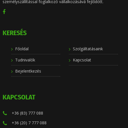
személyszállítással foglalkozó vállalkozásává fejlődött.
KERESÉS
Főoldal
Szolgáltatásaink
Tudnivalók
Kapcsolat
Bejelentkezés
KAPCSOLAT
+36 (83) 777 088
+36 (20) 7 777 088