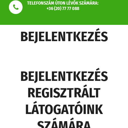
TELEFONSZÁM ÚTON LÉVŐK SZÁMÁRA:
+36 (20) 77 77 088
BEJELENTKEZÉS
BEJELENTKEZÉS
REGISZTRÁLT
LÁTOGATÓINK
SZÁMÁRA