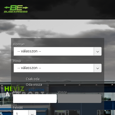
Honnan
-- válasszon --
Hová
-- válasszon --
Csak oda
Oda-vissza
Mikor
Vissza
Felnőtt
1