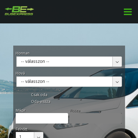
Honnan
-- válasszon --
Hová
-- válasszon --
Csak oda
Oda-vissza
Mikor
Vissza
Felnőtt
1