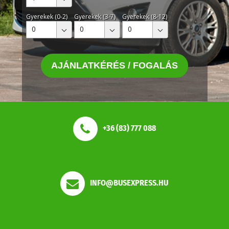
Gyerekek (0-2)
Gyerekek (3-7)
Gyerekek (8-12)
0
0
0
AJÁNLATKÉRÉS / FOGALÁS
+36 (83) 777 088
INFO@BUSEXPRESS.HU