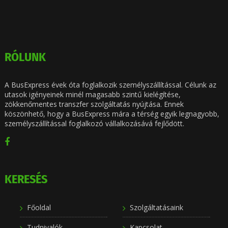
RÓLUNK
A BusExpress évek óta foglalkozik személyszállítással. Célunk az
utasok igényeinek minél magasabb szintű kielégítése,
zökkenőmentes transzfer szolgáltatás nyújtása. Ennek
köszönhető, hogy a BusExpress mára a térség egyik legnagyobb,
személyszállítással foglalkozó vállalkozásává fejlődött.
KERESÉS
Főoldal
Szolgáltatásaink
Tudnivalók
Kapcsolat