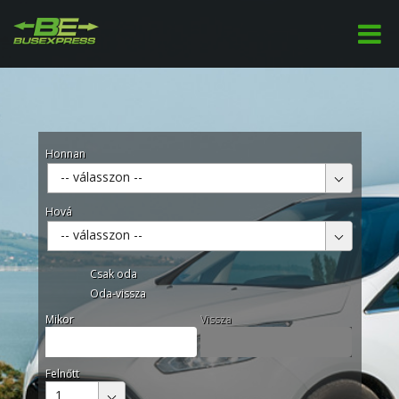
Honnan
-- válasszon --
Hová
-- válasszon --
Csak oda
Oda-vissza
Mikor
Vissza
Felnőtt
1