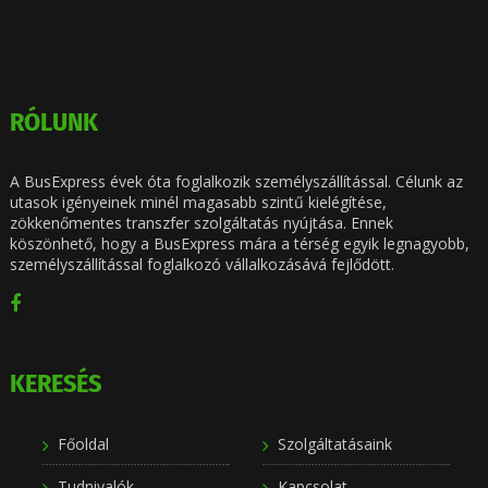
RÓLUNK
A BusExpress évek óta foglalkozik személyszállítással. Célunk az
utasok igényeinek minél magasabb szintű kielégítése,
zökkenőmentes transzfer szolgáltatás nyújtása. Ennek
köszönhető, hogy a BusExpress mára a térség egyik legnagyobb,
személyszállítással foglalkozó vállalkozásává fejlődött.
KERESÉS
Főoldal
Szolgáltatásaink
Tudnivalók
Kapcsolat