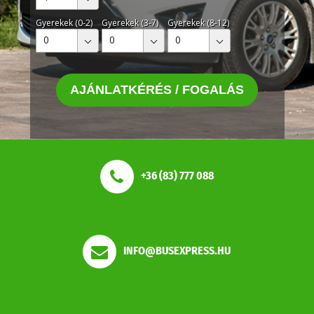
Gyerekek (0-2)
Gyerekek (3-7)
Gyerekek (8-12)
0
0
0
AJÁNLATKÉRÉS / FOGALÁS
+36 (83) 777 088
INFO@BUSEXPRESS.HU