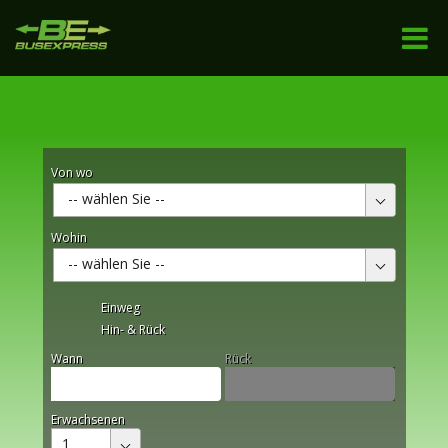
Von wo
-- wählen Sie --
Wohin
-- wählen Sie --
Einweg
Hin- & Rück
Wann
Rück
Erwachsenen
1