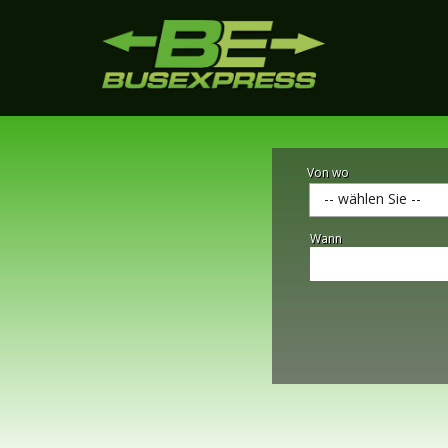
Von wo
-- wählen Sie --
Wann