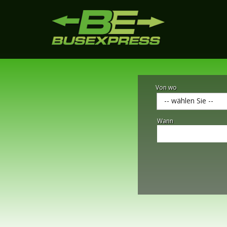
Von wo
-- wählen Sie --
Wann