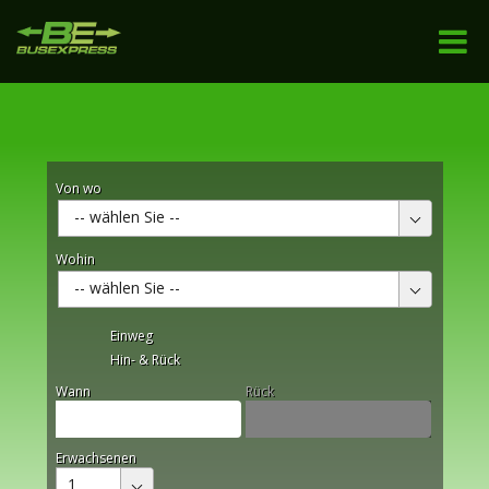
Von wo
-- wählen Sie --
Wohin
-- wählen Sie --
Einweg
Hin- & Rück
Wann
Rück
Erwachsenen
1