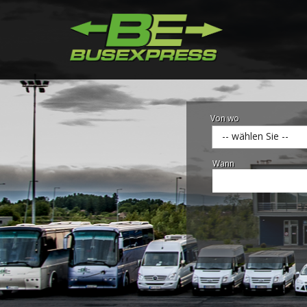
Von wo
-- wählen Sie --
Wann