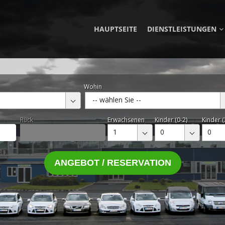
HAUPTSEITE
DIENSTLEISTUNGEN
Wohin
-- wählen Sie --
Rück
Erwachsenen
Kinder (0-2)
Kinder (
1
0
0
ANGEBOT / RESERVATION