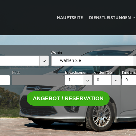
HAUPTSEITE
DIENSTLEISTUNGEN
Wohin
-- wählen Sie --
Rück
Erwachsenen
Kinder (0-2)
Kinder (
1
0
0
ANGEBOT / RESERVATION