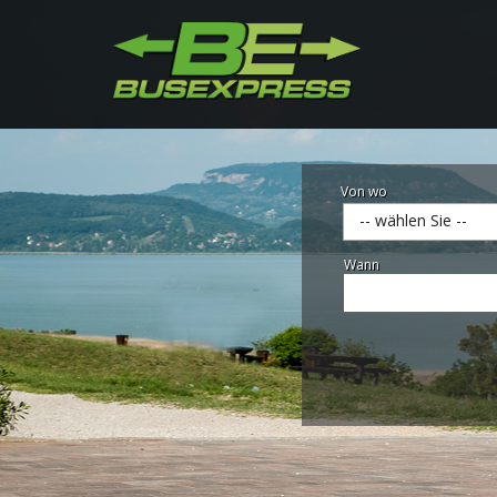
Von wo
-- wählen Sie --
Wann