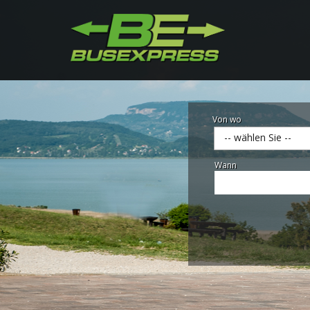
Von wo
-- wählen Sie --
Wann