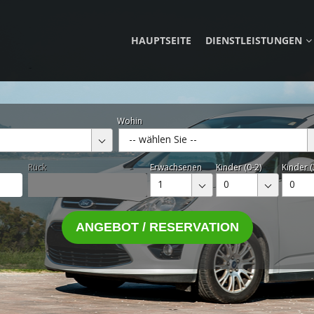
HAUPTSEITE
DIENSTLEISTUNGEN
Wohin
-- wählen Sie --
Rück
Erwachsenen
Kinder (0-2)
Kinder (
1
0
0
ANGEBOT / RESERVATION