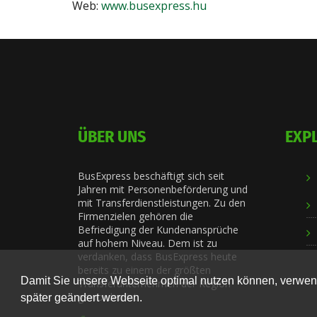
Web:
www.busexpress.hu
ÜBER UNS
EXP
BusExpress beschäftigt sich seit
Jahren mit Personenbeförderung und
mit Transferdienstleistungen. Zu den
Firmenzielen gehören die
Befriedigung der Kundenansprüche
auf hohem Niveau. Dem ist zu
verdanken, dass BusExpress heute
bereits zu einem der größten
Damit Sie unsere Webseite optimal nutzen können, verwend
Transferunternehmen der Region
geworden ist.
später geändert werden.