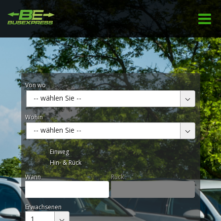
Von wo
-- wählen Sie --
Wohin
-- wählen Sie --
Einweg
Hin- & Rück
Wann
Rück
Erwachsenen
1