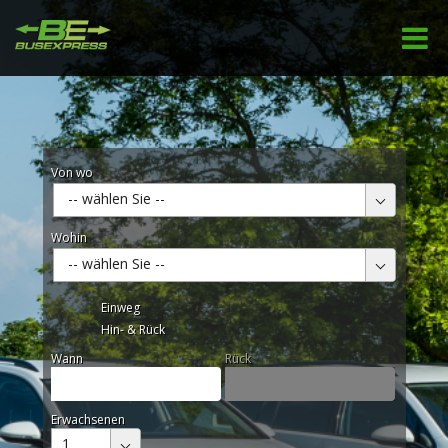
Von wo
-- wählen Sie --
Wohin
-- wählen Sie --
Einweg
Hin- & Rück
Wann
Rück
Erwachsenen
1