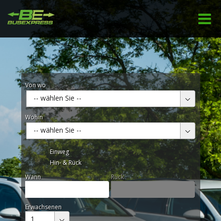
Von wo
-- wählen Sie --
Wohin
-- wählen Sie --
Einweg
Hin- & Rück
Wann
Rück
Erwachsenen
1