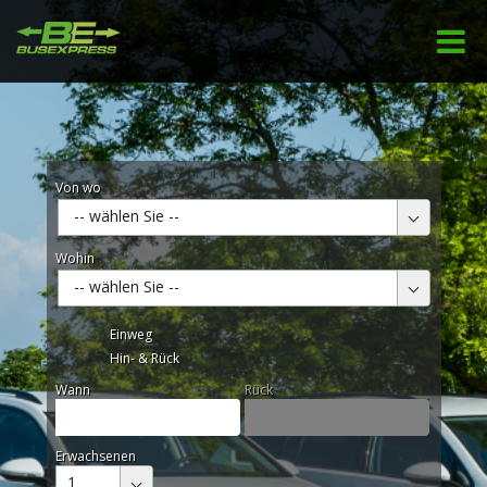
Von wo
-- wählen Sie --
Wohin
-- wählen Sie --
Einweg
Hin- & Rück
Wann
Rück
Erwachsenen
1