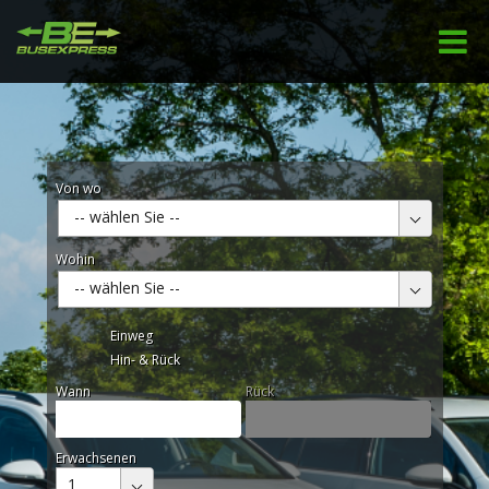
Von wo
-- wählen Sie --
Wohin
-- wählen Sie --
Einweg
Hin- & Rück
Wann
Rück
Erwachsenen
1