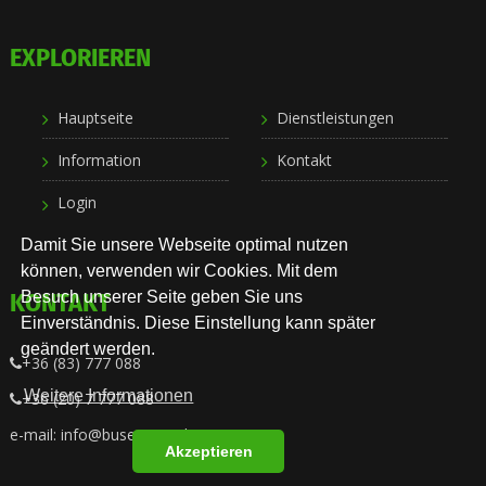
EXPLORIEREN
Hauptseite
Dienstleistungen
Information
Kontakt
Login
Damit Sie unsere Webseite optimal nutzen
können, verwenden wir Cookies. Mit dem
KONTAKT
Besuch unserer Seite geben Sie uns
Einverständnis. Diese Einstellung kann später
geändert werden.
+36 (83) 777 088
Weitere Informationen
+36 (20) 7 777 088
e-mail: info@busexpress.hu
Akzeptieren