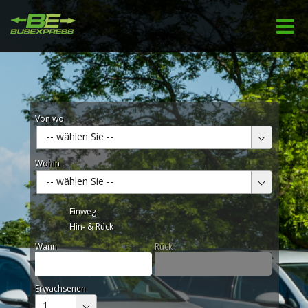
Von wo
-- wählen Sie --
Wohin
-- wählen Sie --
Einweg
Hin- & Rück
Wann
Rück
Erwachsenen
1