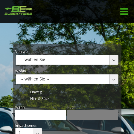
Von wo
-- wählen Sie --
Wohin
-- wählen Sie --
Einweg
Hin- & Rück
Wann
Rück
Erwachsenen
1