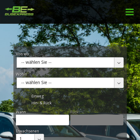
Von wo
-- wählen Sie --
Wohin
-- wählen Sie --
Einweg
Hin- & Rück
Wann
Rück
Erwachsenen
1