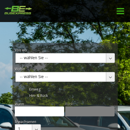
Von wo
-- wählen Sie --
Wohin
-- wählen Sie --
Einweg
Hin- & Rück
Wann
Rück
Erwachsenen
1