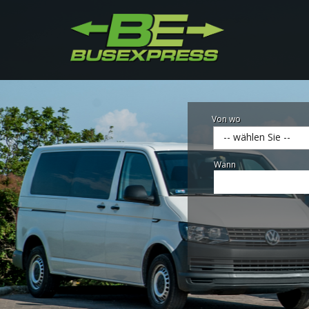
Von wo
-- wählen Sie --
Wann