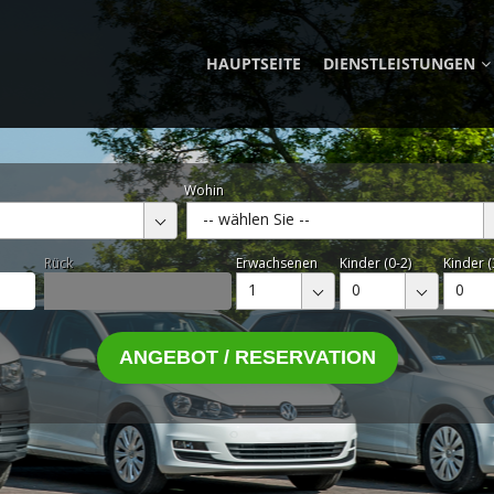
HAUPTSEITE
DIENSTLEISTUNGEN
Wohin
-- wählen Sie --
Rück
Erwachsenen
Kinder (0-2)
Kinder (
1
0
0
ANGEBOT / RESERVATION