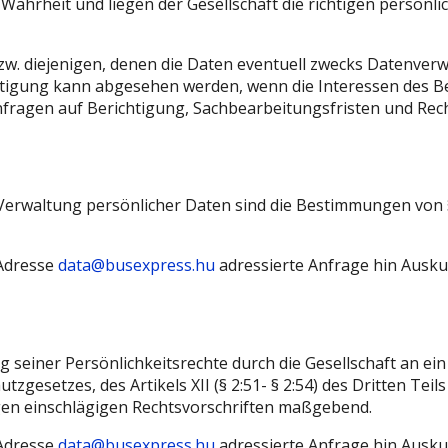
ahrheit und liegen der Gesellschaft die richtigen persönlich
zw. diejenigen, denen die Daten eventuell zwecks Datenverw
htigung kann abgesehen werden, wenn die Interessen des Be
nfragen auf Berichtigung, Sachbearbeitungsfristen und Rec
Verwaltung persönlicher Daten sind die Bestimmungen von 
-Adresse
data@busexpress.hu
adressierte Anfrage hin Ausku
g seiner Persönlichkeitsrechte durch die Gesellschaft an ei
gesetzes, des Artikels XII (§ 2:51- § 2:54) des Dritten Tei
igen einschlägigen Rechtsvorschriften maßgebend.
-Adresse
data@busexpress.hu
adressierte Anfrage hin Ausku