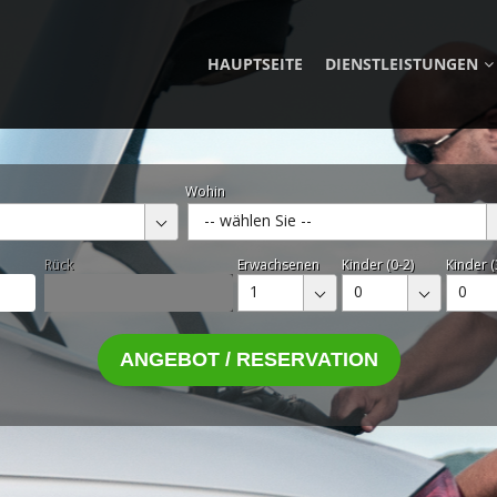
HAUPTSEITE
DIENSTLEISTUNGEN
Wohin
-- wählen Sie --
Rück
Erwachsenen
Kinder (0-2)
Kinder (
1
0
0
ANGEBOT / RESERVATION