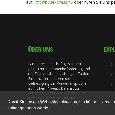
auf
info@busexpress.hu
oder rufen Sie uns pe
ÜBER UNS
EXP
BusExpress beschäftigt sich seit
Jahren mit Personenbeförderung und
mit Transferdienstleistungen. Zu den
Firmenzielen gehören die
Befriedigung der Kundenansprüche
auf hohem Niveau. Dem ist zu
verdanken, dass BusExpress heute
bereits zu einem der größten
Damit Sie unsere Webseite optimal nutzen können, verwend
Transferunternehmen der Region
geworden ist.
später geändert werden.