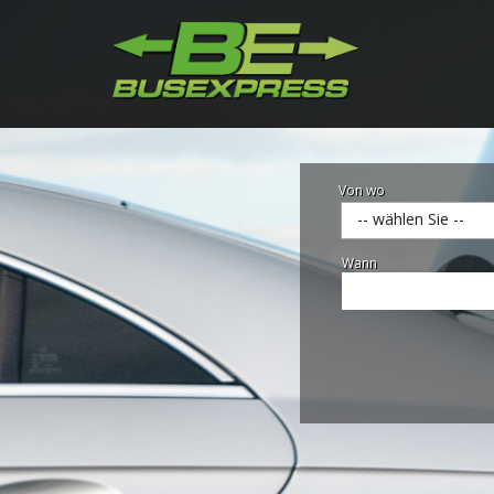
Von wo
-- wählen Sie --
Wann