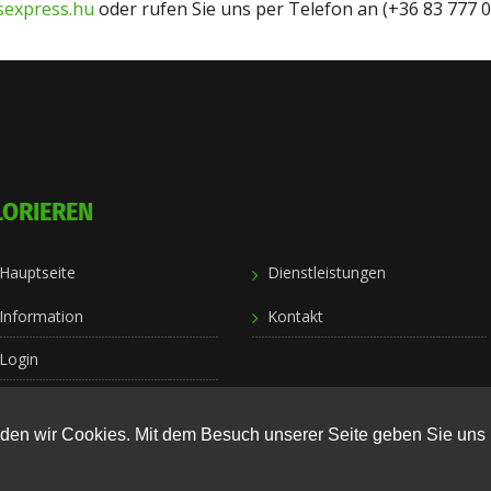
sexpress.hu
oder rufen Sie uns per Telefon an (+36 83 777 0
LORIEREN
Hauptseite
Dienstleistungen
Information
Kontakt
Login
en wir Cookies. Mit dem Besuch unserer Seite geben Sie uns 