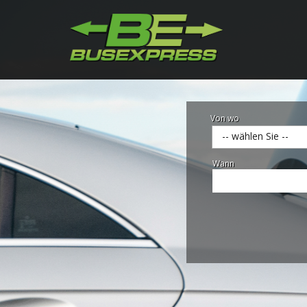
Von wo
-- wählen Sie --
Wann