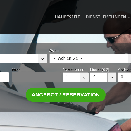
HAUPTSEITE
DIENSTLEISTUNGEN
Wohin
-- wählen Sie --
Rück
Erwachsenen
Kinder (0-2)
Kinder (
1
0
0
ANGEBOT / RESERVATION