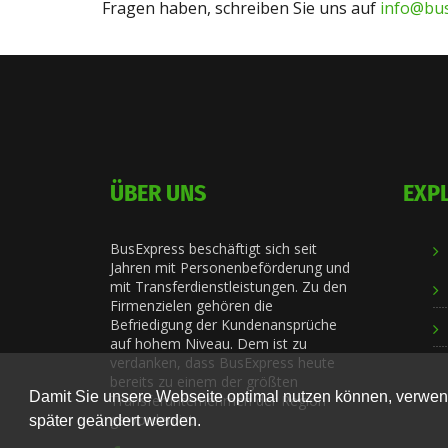
Fragen haben, schreiben Sie uns auf
info@bu
ÜBER UNS
EXP
BusExpress beschäftigt sich seit
Jahren mit Personenbeförderung und
mit Transferdienstleistungen. Zu den
Firmenzielen gehören die
Befriedigung der Kundenansprüche
auf hohem Niveau. Dem ist zu
verdanken, dass BusExpress heute
bereits zu einem der größten
Damit Sie unsere Webseite optimal nutzen können, verwend
Transferunternehmen der Region
geworden ist.
später geändert werden.