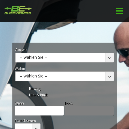
Von wo
-- wählen Sie --
Wohin
-- wählen Sie --
Einweg
Hin- & Rück
Wann
Rück
Erwachsenen
1