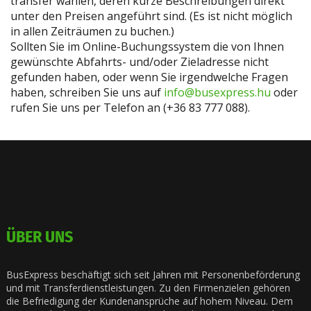
transfer
wählen, deren kurze Beschreibungen direkt
unter den Preisen angeführt sind. (Es ist nicht möglich
in allen Zeiträumen zu buchen.)
Sollten Sie im Online-Buchungssystem die von Ihnen
gewünschte Abfahrts- und/oder Zieladresse nicht
gefunden haben, oder wenn Sie irgendwelche Fragen
haben, schreiben Sie uns auf
info@busexpress.hu
oder
rufen Sie uns per Telefon an (+36 83 777 088).
ÜBER UNS
BusExpress beschäftigt sich seit Jahren mit Personenbeförderung
und mit Transferdienstleistungen. Zu den Firmenzielen gehören
die Befriedigung der Kundenansprüche auf hohem Niveau. Dem