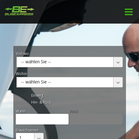
Von wo
-- wählen Sie --
Wohin
-- wählen Sie --
Einweg
Hin- & Rück
Wann
Rück
Erwachsenen
1