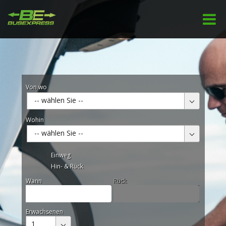
Von wo
-- wählen Sie --
Wohin
-- wählen Sie --
Einweg
Hin- & Rück
Wann
Rück
Erwachsenen
1