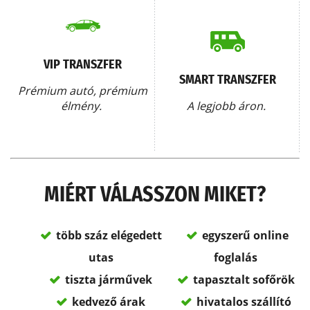
VIP TRANSZFER
SMART TRANSZFER
Prémium autó, prémium
élmény.
A legjobb áron.
MIÉRT VÁLASSZON MIKET?
több száz elégedett
egyszerű online
utas
foglalás
tiszta járművek
tapasztalt sofőrök
kedvező árak
hivatalos szállító