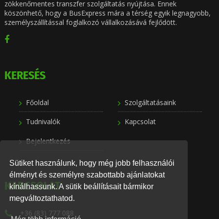
zökkenőmentes transzfer szolgáltatás nyújtása. Ennek
köszönhető, hogy a BusExpress mára a térség egyik legnagyobb,
személyszállítással foglalkozó vállalkozásává fejlődött.
KERESÉS
Főoldal
Szolgáltatásaink
Tudnivalók
Kapcsolat
Bejelentkezés
Sütiket használunk, hogy még jobb felhasználói
élményt és személyre szabottabb ajánlatokat
KAPCSOLAT
kínálhassunk. A sütik beállításait bármikor
megváltoztathatod.
+36 (83) 777 088