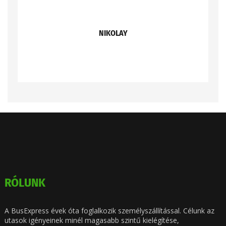
NIKOLAY
RÓLUNK
A BusExpress évek óta foglalkozik személyszállítással. Célunk az
utasok igényeinek minél magasabb szintű kielégítése,