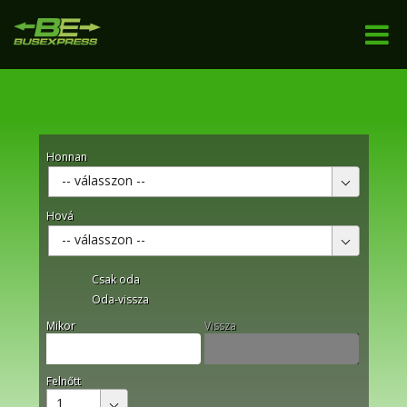
Honnan
-- válasszon --
Hová
-- válasszon --
Csak oda
Oda-vissza
Mikor
Vissza
Felnőtt
1